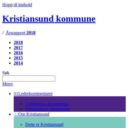
Hopp til innhold
Kristiansund kommune
/
Årsrapport
2018
2018
2017
2016
2015
2014
Søk
Meny
01
Lederkommentarer
Ordførerens kommentar
Rådmannens kommentar
02
Om Kristiansund
Dette er Kristiansund