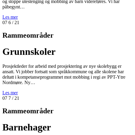
og stoppe utestenging og mobbing av barn videreføres. Vi har
påbegynt…
Les mer
07
6
/ 21
Rammeområder
Grunnskoler
Prosjektleder for arbeid med prosjektering av nye skolebygg er
ansatt. Vi jobber fortsatt som språkkommune og alle skolene har
deltatt i kompetanseprogrammet mot mobbing i regi av PPT-Ytre
Nordmøre. Ny…
Les mer
07
7
/ 21
Rammeområder
Barnehager