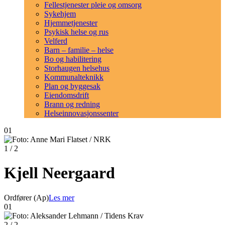
Fellestjenester pleie og omsorg
Sykehjem
Hjemmetjenester
Psykisk helse og rus
Velferd
Barn – familie – helse
Bo og habilitering
Storhaugen helsehus
Kommunalteknikk
Plan og byggesak
Eiendomsdrift
Brann og redning
Helseinnovasjonssenter
01
1
/ 2
Kjell Neergaard
Ordfører (Ap)
Les mer
01
2
/ 2