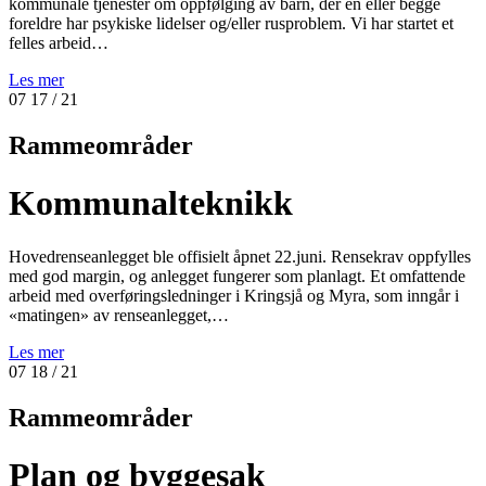
kommunale tjenester om oppfølging av barn, der en eller begge
foreldre har psykiske lidelser og/eller rusproblem. Vi har startet et
felles arbeid…
Les mer
07
17
/ 21
Rammeområder
Kommunalteknikk
Hovedrenseanlegget ble offisielt åpnet 22.juni. Rensekrav oppfylles
med god margin, og anlegget fungerer som planlagt. Et omfattende
arbeid med overføringsledninger i Kringsjå og Myra, som inngår i
«matingen» av renseanlegget,…
Les mer
07
18
/ 21
Rammeområder
Plan og byggesak