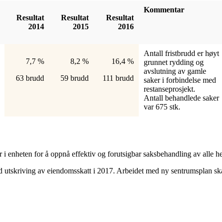
Kommentar
Resultat
Resultat
Resultat
2014
2015
2016
Antall fristbrudd er høyt
7,7 %
8,2 %
16,4 %
grunnet rydding og
avslutning av gamle
63 brudd
59 brudd
111 brudd
saker i forbindelse med
restanseprosjekt.
Antall behandlede saker
var 675 stk.
i enheten for å oppnå effektiv og forutsigbar saksbehandling av alle h
 utskriving av eiendomsskatt i 2017. Arbeidet med ny sentrumsplan skal 