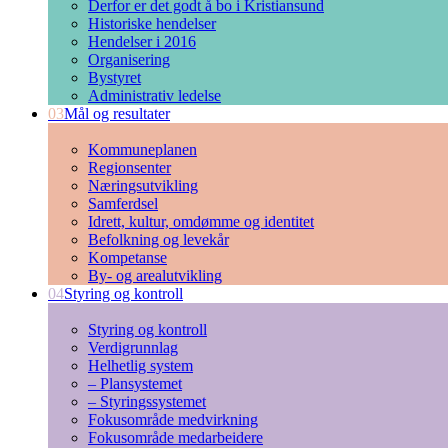
Derfor er det godt å bo i Kristiansund
Historiske hendelser
Hendelser i 2016
Organisering
Bystyret
Administrativ ledelse
03
Mål og resultater
Kommuneplanen
Regionsenter
Næringsutvikling
Samferdsel
Idrett, kultur, omdømme og identitet
Befolkning og levekår
Kompetanse
By- og arealutvikling
04
Styring og kontroll
Styring og kontroll
Verdigrunnlag
Helhetlig system
– Plansystemet
– Styringssystemet
Fokusområde medvirkning
Fokusområde medarbeidere