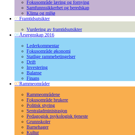
Fokusområde læring og fornying
Samfunnssikkerhet og beredskap
Klima og miljø
05
Framtidsutsikter
Vurdering av framtidsutsikter
06
Årsregnskap 2016
Lederkommentar
Fokusområde økonomi
Statlige rammebetingelser
Drift
Investering
Balanse
Finans
07
Rammeområder
Rammeområdene
Fokusområde brukere
Politisk styring
Sentraladministrasjon
Pedagogisk psykologisk tjeneste
Grunnskoler
Barnehager
Kultur