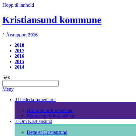
Hopp til innhold
Kristiansund kommune
/
Årsrapport
2016
2018
2017
2016
2015
2014
Søk
Meny
01
Lederkommentarer
Ordførerens kommentar
Rådmannens kommentar
02
Om Kristiansund
Dette er Kristiansund