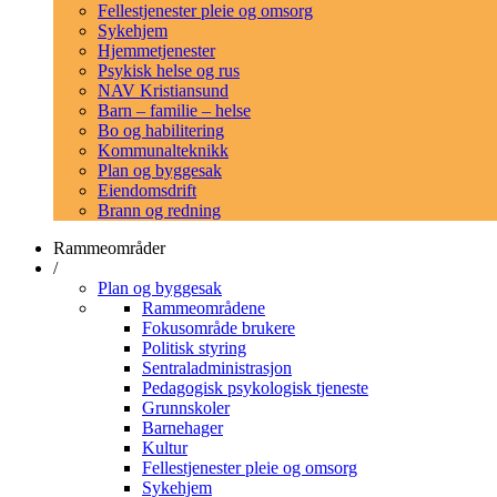
Fellestjenester pleie og omsorg
Sykehjem
Hjemmetjenester
Psykisk helse og rus
NAV Kristiansund
Barn – familie – helse
Bo og habilitering
Kommunalteknikk
Plan og byggesak
Eiendomsdrift
Brann og redning
Rammeområder
/
Plan og byggesak
Rammeområdene
Fokusområde brukere
Politisk styring
Sentraladministrasjon
Pedagogisk psykologisk tjeneste
Grunnskoler
Barnehager
Kultur
Fellestjenester pleie og omsorg
Sykehjem