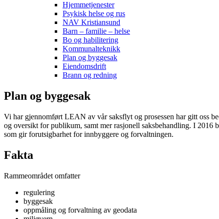
Hjemmetjenester
Psykisk helse og rus
NAV Kristiansund
Barn – familie – helse
Bo og habilitering
Kommunalteknikk
Plan og byggesak
Eiendomsdrift
Brann og redning
Plan og byggesak
Vi har gjennomført LEAN av vår saksflyt og prosessen har gitt oss bedre
og oversikt for publikum, samt mer rasjonell saksbehandling. I 2016 ble
som gir forutsigbarhet for innbyggere og forvaltningen.
Fakta
Rammeområdet omfatter
regulering
byggesak
oppmåling og forvaltning av geodata
miljøvern