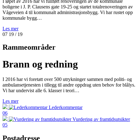
I løpet av 2016 har vi fullført renoveringen av de kommunale
boligene i J. P. Clausens gate 19-25 og startet totalrenoveringen av
Vågeveien 4 til kommunalt administrasjonsbygg. Vi har rustet opp
kommunale bygg…
Les mer
07
19
/ 19
Rammeområder
Brann og redning
I 2016 har vi foretatt over 500 utrykninger sammen med politi- og
ambulansetjenesten i tillegg til andre oppdrag uten behov for blålys.
Vi har undervist alle 6. klasser i teori…
Les mer
Lederkommentar
06
Vurdering av framtidsutsikter
05
Postadresse