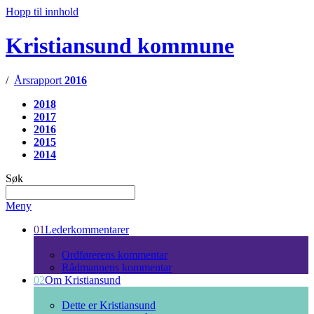
Hopp til innhold
Kristiansund kommune
/
Årsrapport
2016
2018
2017
2016
2015
2014
Søk
Meny
01
Lederkommentarer
Ordførerens kommentar
Rådmannens kommentar
02
Om Kristiansund
Dette er Kristiansund