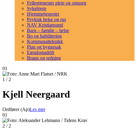
Fellestjenester pleie og omsorg
Sykehjem
Hjemmetjenester
Psykisk helse og rus
NAV Kristiansund
Barn – familie – helse
Bo og habilitering
Kommunalteknikk
Plan og byggesak
Eiendomsdrift
Brann og redning
01
1
/ 2
Kjell Neergaard
Ordfører (Ap)
Les mer
01
2
/ 2