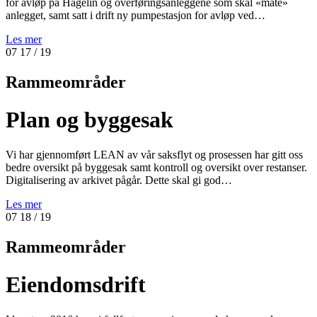
for avløp på Hagelin og overføringsanleggene som skal «mate»
anlegget, samt satt i drift ny pumpestasjon for avløp ved…
Les mer
07
17
/ 19
Rammeområder
Plan og byggesak
Vi har gjennomført LEAN av vår saksflyt og prosessen har gitt oss
bedre oversikt på byggesak samt kontroll og oversikt over restanser.
Digitalisering av arkivet pågår. Dette skal gi god…
Les mer
07
18
/ 19
Rammeområder
Eiendomsdrift