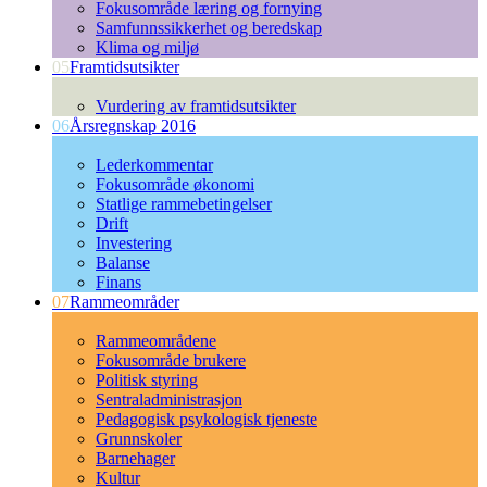
Fokusområde læring og fornying
Samfunnssikkerhet og beredskap
Klima og miljø
05
Framtidsutsikter
Vurdering av framtidsutsikter
06
Årsregnskap 2016
Lederkommentar
Fokusområde økonomi
Statlige rammebetingelser
Drift
Investering
Balanse
Finans
07
Rammeområder
Rammeområdene
Fokusområde brukere
Politisk styring
Sentraladministrasjon
Pedagogisk psykologisk tjeneste
Grunnskoler
Barnehager
Kultur