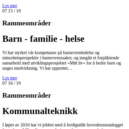
Les mer
07
15
/ 19
Rammeområder
Barn - familie - helse
Vi har styrket vår kompetanse på barnevernledelse og
minoritetsperspektiv i barnevernssaker, og inngått et forpliktende
samarbeid med utviklingsprosjektet «Mitt liv» for å bedre barn og
unges medvirkning. Vi har opprettet…
Les mer
07
16
/ 19
Rammeområder
Kommunalteknikk
I løpet av 2016 har vi jobbet med å ferdigstille hovedrenseanlegget