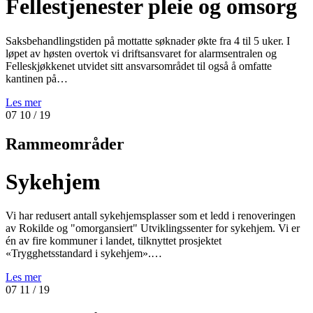
Fellestjenester pleie og omsorg
Saksbehandlingstiden på mottatte søknader økte fra 4 til 5 uker. I
løpet av høsten overtok vi driftsansvaret for alarmsentralen og
Felleskjøkkenet utvidet sitt ansvarsområdet til også å omfatte
kantinen på…
Les mer
07
10
/ 19
Rammeområder
Sykehjem
Vi har redusert antall sykehjemsplasser som et ledd i renoveringen
av Rokilde og "omorgansiert" Utviklingssenter for sykehjem. Vi er
én av fire kommuner i landet, tilknyttet prosjektet
«Trygghetsstandard i sykehjem».…
Les mer
07
11
/ 19