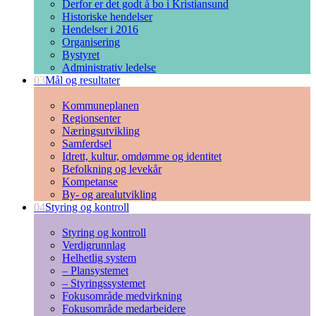
Derfor er det godt å bo i Kristiansund
Historiske hendelser
Hendelser i 2016
Organisering
Bystyret
Administrativ ledelse
03
Mål og resultater
Kommuneplanen
Regionsenter
Næringsutvikling
Samferdsel
Idrett, kultur, omdømme og identitet
Befolkning og levekår
Kompetanse
By- og arealutvikling
04
Styring og kontroll
Styring og kontroll
Verdigrunnlag
Helhetlig system
– Plansystemet
– Styringssystemet
Fokusområde medvirkning
Fokusområde medarbeidere