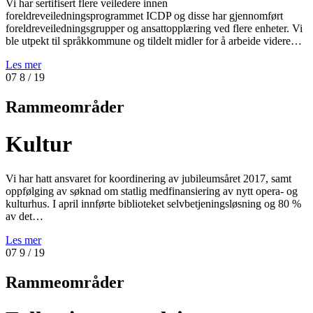
Vi har sertifisert flere veiledere innen
foreldreveiledningsprogrammet ICDP og disse har gjennomført
foreldreveiledningsgrupper og ansattopplæring ved flere enheter. Vi
ble utpekt til språkkommune og tildelt midler for å arbeide videre…
Les mer
07
8
/ 19
Rammeområder
Kultur
Vi har hatt ansvaret for koordinering av jubileumsåret 2017, samt
oppfølging av søknad om statlig medfinansiering av nytt opera- og
kulturhus. I april innførte biblioteket selvbetjeningsløsning og 80 %
av det…
Les mer
07
9
/ 19
Rammeområder